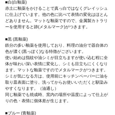
■白(白釉薬)
赤土に釉薬をかけることで真っ白ではなくグレイッシュ
に仕上げています。他の色に比べて表情の変化はほとん
どありません。マットな釉薬ですので、金属製カトラリ
ーを使用すると跡(メタルマーク)がつきます。
■黒 (黒釉薬)
鉄分の多い釉薬を使用しており、料理の油分で器自体の
色が濃く(黒っぽく)なる特徴がございます。
使い始めは指紋や油シミが目立ちますが使い込む程に全
体が味わい深い表情に変化し、シミも目立ちにくくなり
ます。マットな釉薬ですのでメタルマークがつきます。
シミが気になる方は、使用前にキッチンペーパーに油を
取り皿表面に塗り、洗ってからお使いいただくと馴染み
やすくなります。（油通し）
同じ釉薬でも焼成時、窯内の場所や温度によって仕上が
りの色・表情に個体差が生じます。
■ブルー (青釉薬)