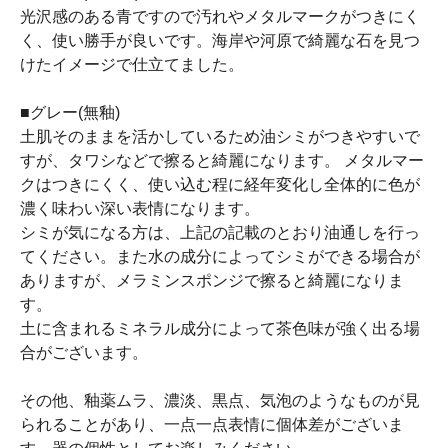
光沢感のある青ですので汚れやメタルマークがつきにく
く、使い勝手が良いです。海岸や河原で綺麗な石を見つ
けたイメージで仕立てました。
■グレー(無釉)
土肌そのままを活かしているため油シミがつきやすいで
すが、タワシなどで擦ると綺麗になります。 メタルマー
クはつきにくく、使い込む程に経年変化し全体的に色が
濃く味わい深い表情になります。
シミが気になる方は、上記の記載のとおり油通しを行っ
てください。また水の成分によってシミができる場合が
ありますが、メラミンスポンジで擦ると綺麗になりま
す。
土に含まれるミネラル成分によって茶色味が強く出る場
合がございます。
その他、釉薬ムラ、濃淡、黒点、気泡のようなものが見
られることがあり、一点一点表情に個体差がございま